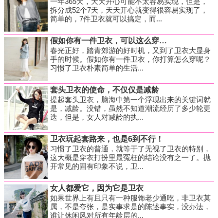
一年365天，天天开心可能不太容易实现，但是，
拆分成52个7天，天天开心就变得很容易实现了，
简单的，7件卫衣就可以搞定，而...
假如你有一件卫衣，可以这么穿…
春光正好，踏青郊游的好时机，又到了卫衣大显身
手的时候。假如你有一件卫衣，你打算怎么穿呢？
习惯了卫衣朴素简单的生活...
套头卫衣的使命，不仅仅是减龄
提起套头卫衣，脑海中第一个浮现出来的关键词就
是，减龄。没错，虽然不知道潮流经历了多少轮更
迭，但是，女人对减龄的执...
卫衣玩起套路来，也是6到不行！
习惯了卫衣的普通，就等于了无视了卫衣的特别，
这大概是穿衣打扮里最冤枉的结论没有之一了。抛
开常见的固有印象不说，卫...
女人都爱它，因为它是卫衣
如果世界上有且只有一种服饰老少通吃，非卫衣莫
属，不是夸张，是实事求是的陈述事实，没办法，
谁让休闲风对所有年龄层的...