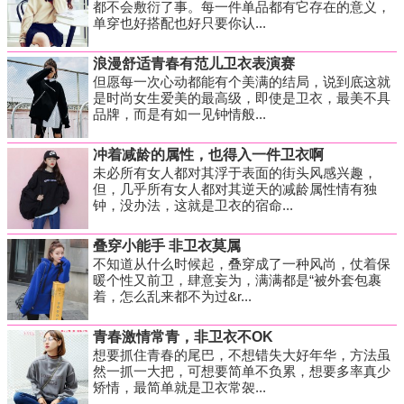
都不会敷衍了事。每一件单品都有它存在的意义，
单穿也好搭配也好只要你认...
浪漫舒适青春有范儿卫衣表演赛
但愿每一次心动都能有个美满的结局，说到底这就
是时尚女生爱美的最高级，即使是卫衣，最美不具
品牌，而是有如一见钟情般...
冲着减龄的属性，也得入一件卫衣啊
未必所有女人都对其浮于表面的街头风感兴趣，
但，几乎所有女人都对其逆天的减龄属性情有独
钟，没办法，这就是卫衣的宿命...
叠穿小能手 非卫衣莫属
不知道从什么时候起，叠穿成了一种风尚，仗着保
暖个性又前卫，肆意妄为，满满都是“被外套包裹
着，怎么乱来都不为过&r...
青春激情常青，非卫衣不OK
想要抓住青春的尾巴，不想错失大好年华，方法虽
然一抓一大把，可想要简单不负累，想要多率真少
矫情，最简单就是卫衣常袈...