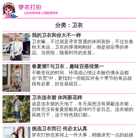
分类：卫衣
我的卫衣和你大不一样
卫衣嘛，不过就是寻常普通的休闲装扮，不过在春
秋天来说，卫衣的厚薄刚刚好，倒是很应季的单
品。当然啦，随着时尚的发展...
春夏潮T与卫衣，趣味百搭排第一
不断变化的时间、环境或心情让衣橱仿佛永远都
在“衣荒”中，要找到一些能应对各个季节的单品就
很有必要，好在基础百...
卫衣连衣裙 休闲新花样
该是连衣裙的天地了，冬天虽然没有屏蔽连衣裙，
但终究没有春夏那般风姿绰约千姿百态。连衣裙的
风格万千，这个特色我们都...
挑选卫衣而已 何必太认真
穿衣打扮也算得上一件大事，稍微讲究一点的姑娘