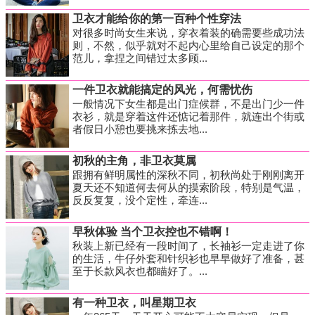
卫衣才能给你的第一百种个性穿法
对很多时尚女生来说，穿衣着装的确需要些成功法
则，不然，似乎就对不起内心里给自己设定的那个
范儿，拿捏之间错过太多顾...
一件卫衣就能搞定的风光，何需忧伤
一般情况下女生都是出门症候群，不是出门少一件
衣衫，就是穿着这件还惦记着那件，就连出个街或
者假日小憩也要挑来拣去地...
初秋的主角，非卫衣莫属
跟拥有鲜明属性的深秋不同，初秋尚处于刚刚离开
夏天还不知道何去何从的摸索阶段，特别是气温，
反反复复，没个定性，牵连...
早秋体验 当个卫衣控也不错啊！
秋装上新已经有一段时间了，长袖衫一定走进了你
的生活，牛仔外套和针织衫也早早做好了准备，甚
至于长款风衣也都瞄好了。...
有一种卫衣，叫星期卫衣