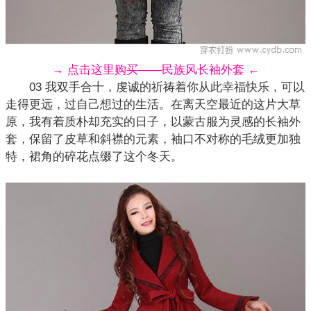
→ 点击这里购买——民族风长袖外套 ←
03 我双手合十，虔诚的祈祷着你从此幸福快乐，可以
走得更远，过自己想过的生活。在离天空最近的这片大草
原，我有着质朴却充实的日子，以蒙古服为灵感的长袖外
套，保留了皮草和斜襟的元素，袖口不对称的毛绒更加独
特，裙角的碎花点缀了这个冬天。