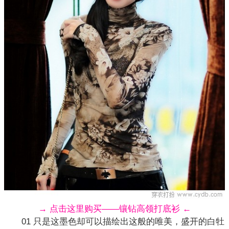
→ 点击这里购买——镶钻高领打底衫 ←
01 只是这墨色却可以描绘出这般的唯美，盛开的白牡