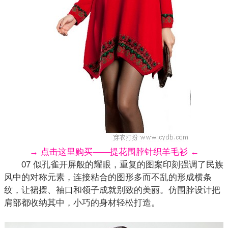
→ 点击这里购买——提花围脖针织羊毛衫 ←
07 似孔雀开屏般的耀眼，重复的图案印刻强调了
民族
风
中的对称元素，连接粘合的图形多而不乱的形成横条
纹，让裙摆、袖口和领子成就别致的美丽。仿围脖设计把
肩部都收纳其中，小巧的身材轻松打造。