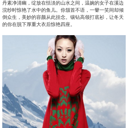
丹素净清幽，绽放在恬淡的山水之间，温婉的女子在溪边
浣纱时惊艳了水中的鱼儿。你颔首不语，一颦一笑间却倾
倒众生，美妙的容颜从此挂念。镶钻高领打底衫，让冬天
的你在脱下厚重大衣后惊艳四座。