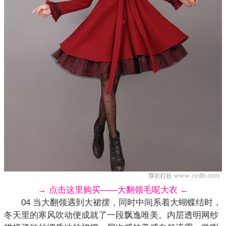
→ 点击这里购买——大翻领毛呢大衣 ←
04 当大翻领遇到大裙摆，同时中间系着大蝴蝶结时，
冬天里的寒风吹动便成就了一段飘逸唯美。内层透明网纱