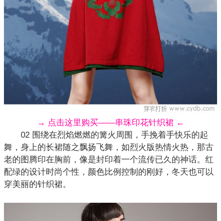
→ 点击这里购买——串珠印花针织裙 ←
02 围绕在烈焰燃燃的篝火周围，手挽着手快乐的起
舞，身上的长裙随之飘扬飞舞，如烈火版热情火热，那古
老的图腾印在胸前，像是封印着一个流传已久的神话。红
配绿的设计时尚个性，颜色比例控制的刚好，冬天也可以
穿美丽的针织裙。