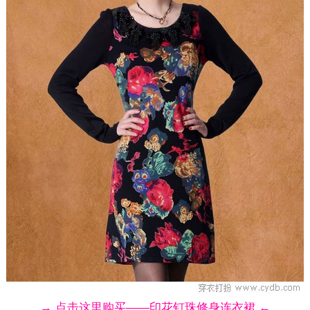
→ 点击这里购买——印花钉珠修身连衣裙 ←