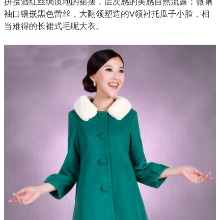
拼接酒红丝绸质地的裙摆，层次感的美感自然流露；微喇
袖口镶嵌黑色蕾丝，大翻领塑造的V领衬托瓜子小脸，相
当难得的长裙式毛呢大衣。