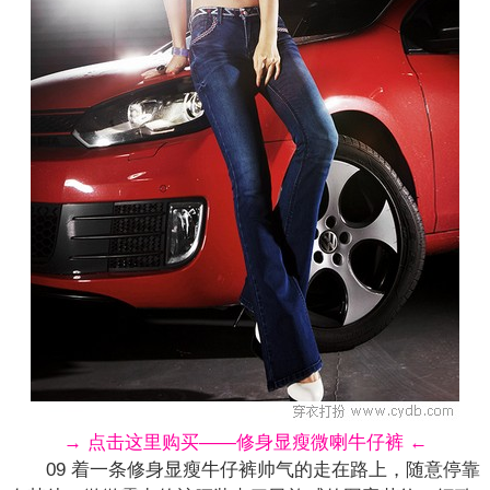
→ 点击这里购买——修身显瘦微喇牛仔裤 ←
09 着一条修身显瘦牛仔裤帅气的走在路上，随意停靠