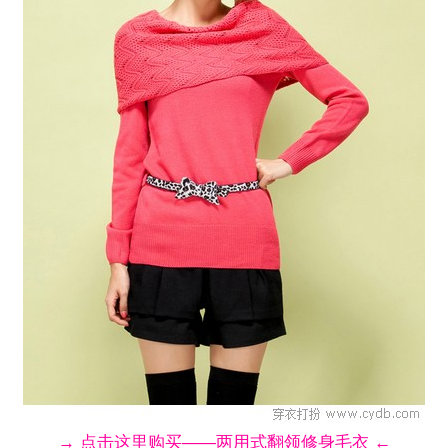
→ 点击这里购买——两用式翻领修身毛衣 ←