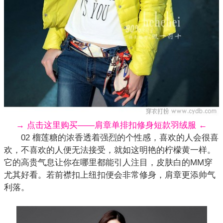
→ 点击这里购买——肩章单排扣修身短款羽绒服 ←
02 榴莲糖的浓香透着强烈的个性感，喜欢的人会很喜
欢，不喜欢的人便无法接受，就如这明艳的柠檬黄一样。
它的高贵气息让你在哪里都能引人注目，皮肤白的MM穿
尤其好看。若前襟扣上纽扣便会非常修身，肩章更添帅气
利落。