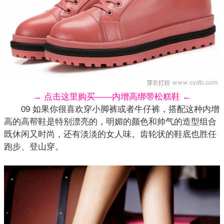
→ 点击这里购买——内增高绑带松糕鞋 ←
09 如果你很喜欢穿小脚裤或者牛仔裤，搭配这种内增
高的高帮鞋是特别漂亮的，明媚的颜色和帅气的造型组合
既休闲又时尚，还有淡淡的女人味。齿轮状的鞋底也胜任
跑步、登山穿。