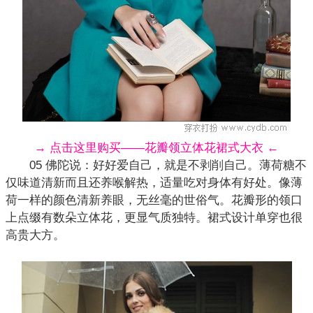
→ 点击这里购买——花瓣领立体花裙式大衣 ←
05 佛陀说：好好爱自己，就是不剥削自己。薄荷糖不
仅味道清新而且还养喉解热，适量吃对身体有好处。像薄
荷一样的颜色清新养眼，无丝毫的世俗气。花瓣形的领口
上点缀有数朵立体花，更显气质独特。裙式设计单穿也很
高贵大方。