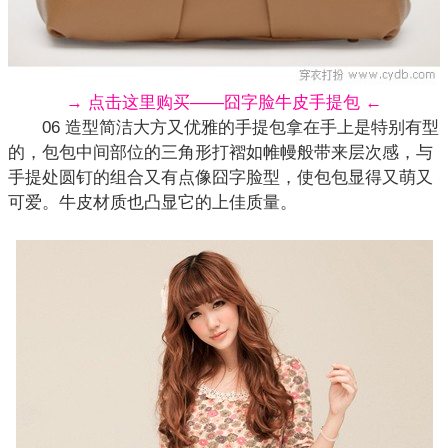
→ 点击这里购买——囧字脸牛皮手提包 ←
06 造型简洁大方又优雅的手提包拿在手上是特别有型
的，包包中间部位的三角形打褶如帷幔般带来层次感，与
手提处圆钉的组合又有点像囧字脸型，使包包显得又萌又
可爱。牛皮材质也凸显它的上佳质量。