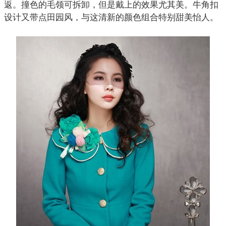
返。撞色的毛领可拆卸，但是戴上的效果尤其美。牛角扣
设计又带点田园风，与这清新的颜色组合特别甜美怡人。