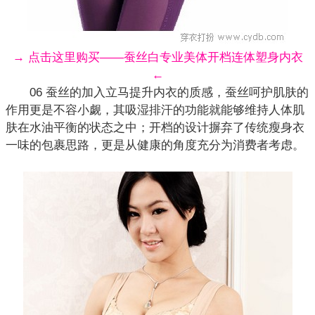
→ 点击这里购买——蚕丝白专业美体开档连体塑身内衣
←
06 蚕丝的加入立马提升
内衣
的质感，蚕丝呵护肌肤的
作用更是不容小觑，其吸湿排汗的功能就能够维持人体肌
肤在水油平衡的状态之中；开档的设计摒弃了传统瘦身衣
一味的包裹思路，更是从健康的角度充分为消费者考虑。