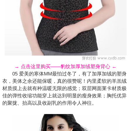
→ 点击这里购买——豹纹加厚加绒塑身背心 ←
05 爱美的寒体MM最怕过冬了，有了加厚加绒的塑身
衣，美体之余还能保暖，真的很赞呢！内里柔软的羊羔绒
材质摸上去就有种温暖无限的感觉；双层网面莱卡材质极
佳的弹性收缩功能穿上就达到明显的瘦身效果；胸托优异
的聚拢、抬高以及收副乳的作用令人神往。