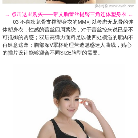
→ 点击这里购买——带文胸蕾丝提臀三角连体塑身衣 ←
03 不喜欢龙骨支撑塑身衣的MM可以考虑无龙骨的连
体塑身衣，性感的蕾丝四周萦绕，对于蕾丝控来说已是不
可抵御的诱惑；双层高弹力面料足以使四处横溢的肥肉不
再肆意逃窜；胸部深V罩杯处理营造魅惑迷人曲线，贴心
的插片设计能够迎合不同SIZE胸型的需要。