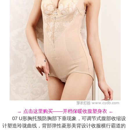
→ 点击这里购买——开档保暖收腹塑身衣 ←
07 U形胸托预防胸部下垂现象，可调节式腹部收缩设
计塑造玲珑曲线，背部弹性菱形美背设计收服横行霸道的