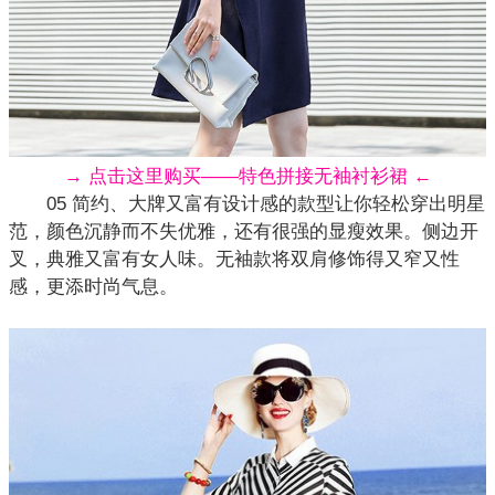
→ 点击这里购买——特色拼接无袖衬衫裙 ←
05 简约、大牌又富有设计感的款型让你轻松穿出明星
范，颜色沉静而不失优雅，还有很强的显瘦效果。侧边开
叉，典雅又富有女人味。无袖款将双肩修饰得又窄又性
感，更添时尚气息。