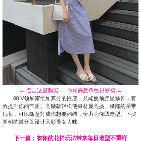
→ 点击这里购买——V领高腰条纹衬衫裙 ←
08 V领展露恰如其分的性感，又能使颈脖显修长，有
效提升你的气质。高腰款轻松使身材显高挑，腰部的系带
很长，可以随意打成你想要的结，全力为你凹造型。下摆
两侧的微开叉设计又彰显女人味。
下一篇：衣裙的花样玩法带来每日造型不重样