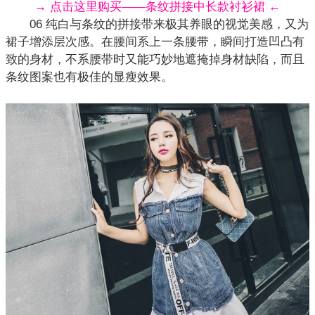
→ 点击这里购买——条纹拼接中长款衬衫裙 ←
06 纯白与条纹的拼接带来极其养眼的视觉美感，又为
裙子增添层次感。在腰间系上一条腰带，瞬间打造凹凸有
致的身材，不系腰带时又能巧妙地遮掩掉身材缺陷，而且
条纹图案也有极佳的显瘦效果。