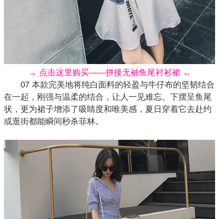
→ 点击这里购买——拼接无袖鱼尾衬衫裙 ←
07 本款完美地将纯白面料的轻盈与牛仔布的坚韧结合
在一起，刚强与温柔的结合，让人一见难忘。下摆呈鱼尾
状，更为裙子增添了吸睛度和唯美感，夏日穿着它去赴约
或逛街都能瞬间秒杀菲林。