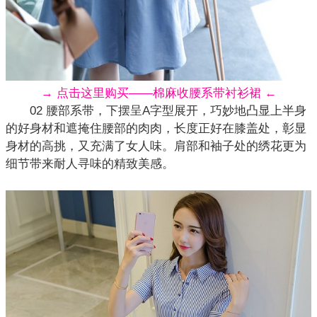
→ 点击这里购买——棉麻收腰系带衬衫裙 ←
02 腰部系带，下摆呈A字型展开，巧妙地凸显上半身
的好身材和遮掩住腰部的肉肉，长度正好在膝盖处，彰显
身材的高挑，又充满了女人味。肩部和袖子处的
绣花
更为
细节带来耐人寻味的精致美感。