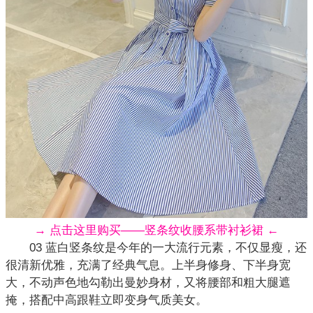
→ 点击这里购买——竖条纹收腰系带衬衫裙 ←
03 蓝白竖条纹是今年的一大流行元素，不仅显瘦，还
很清新优雅，充满了经典气息。上半身修身、下半身宽
大，不动声色地勾勒出曼妙身材，又将腰部和粗大腿遮
掩，搭配中高跟鞋立即变身气质美女。