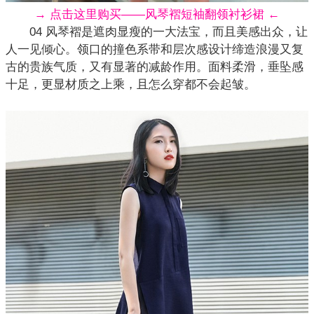
→ 点击这里购买——风琴褶短袖翻领衬衫裙 ←
04 风琴褶是遮肉显瘦的一大法宝，而且美感出众，让
人一见倾心。领口的撞色系带和层次感设计缔造浪漫又
复
古
的贵族气质，又有显著的减龄作用。面料柔滑，垂坠感
十足，更显材质之上乘，且怎么穿都不会起皱。