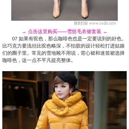
→ 点击这里购买——雪纺毛衣裙套装 ←
07 如果有驼色，那么咖啡色也是一定要说到的好色。
比巧克力要浅但比驼色略深，不怕脏的设计轻松打进姑娘
们的圈子里。常见的雪地靴不用说，背心裙和迷笛裙选择
咖啡色，这一点不平凡提亮整体。