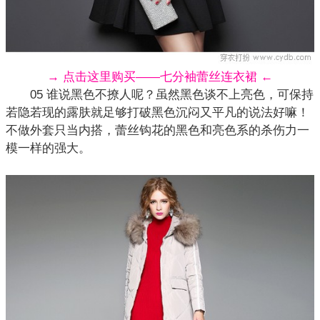
→ 点击这里购买——七分袖蕾丝连衣裙 ←
05 谁说黑色不撩人呢？虽然黑色谈不上亮色，可保持
若隐若现的露肤就足够打破黑色沉闷又平凡的说法好嘛！
不做外套只当内搭，
蕾丝
钩花的黑色和亮色系的杀伤力一
模一样的强大。