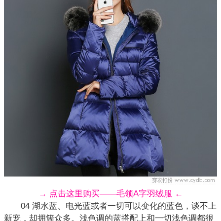
→ 点击这里购买——毛领A字羽绒服 ←
04 湖水蓝、电光蓝或者一切可以变化的蓝色，谈不上
新宠，却拥簇众多。浅色调的蓝搭配上和一切浅色调都很