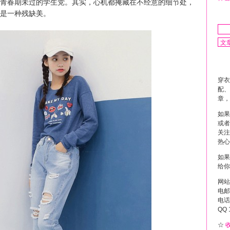
青春期未过的学生党。其实，心机都掩藏在不经意的细节处，
是一种残缺美。
穿衣
配、
章，
如果
或者
关注
热心
如果
给你
网站
电邮 
电话 
QQ 
☆