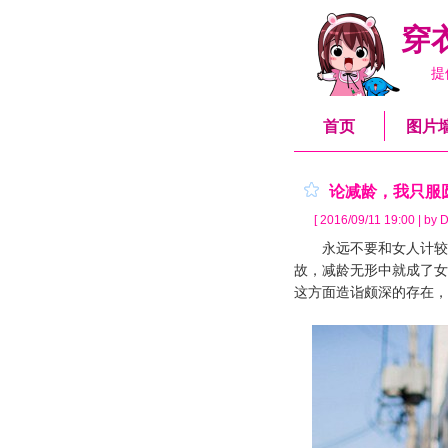
穿
提
首页
图片
论减龄，我只服
[ 2016/09/11 19:00 | by D
永远不要和女人计较年
故，减龄无形中就成了女
这方面造诣颇深的存在，