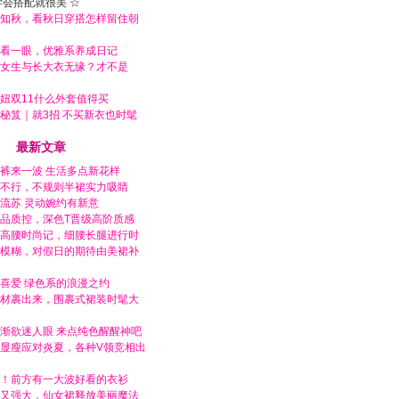
学会搭配就很美 ☆
知秋，看秋日穿搭怎样留住朝
看一眼，优雅系养成日记
女生与长大衣无缘？才不是
妞双11什么外套值得买
秘笈｜就3招 不买新衣也时髦
最新文章
裤来一波 生活多点新花样
不行，不规则半裙实力吸睛
流苏 灵动婉约有新意
品质控，深色T晋级高阶质感
高腰时尚记，细腰长腿进行时
模糊，对假日的期待由美裙补
喜爱 绿色系的浪漫之约
材裹出来，围裹式裙装时髦大
渐欲迷人眼 来点纯色醒醒神吧
显瘦应对炎夏，各种V领竞相出
！前方有一大波好看的衣衫
又强大，仙女裙释放美丽魔法