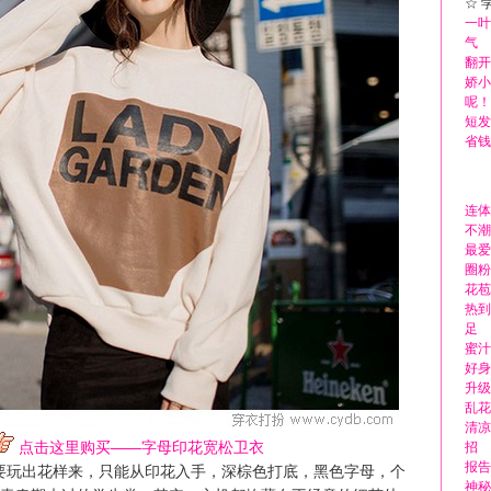
☆ 
一叶
气
翻开
娇小
呢！
短发
省钱
连体
不潮
最爱
圈粉
花苞
热到
足
蜜汁
好身
升级
乱花
清凉
点击这里购买——字母印花宽松卫衣
招
报告
要玩出花样来，只能从印花入手，深棕色打底，黑色字母，个
神秘