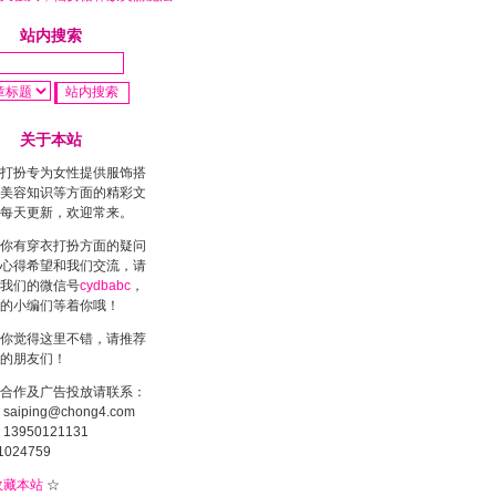
站内搜索
关于本站
打扮专为女性提供服饰搭
美容知识等方面的精彩文
每天更新，欢迎常来。
你有穿衣打扮方面的疑问
心得希望和我们交流，请
我们的微信号
cydbabc
，
的小编们等着你哦！
你觉得这里不错，请推荐
的朋友们！
合作及广告投放请联系：
saiping@chong4.com
13950121131
1024759
收藏本站
☆