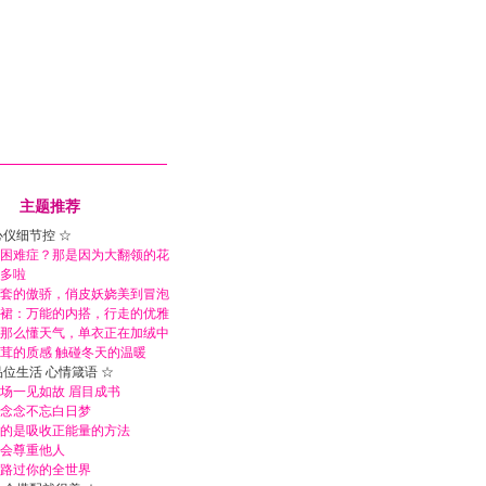
主题推荐
心仪细节控 ☆
困难症？那是因为大翻领的花
多啦
套的傲骄，俏皮妖娆美到冒泡
裙：万能的内搭，行走的优雅
那么懂天气，单衣正在加绒中
茸的质感 触碰冬天的温暖
品位生活 心情箴语 ☆
场一见如故 眉目成书
念念不忘白日梦
的是吸收正能量的方法
会尊重他人
路过你的全世界