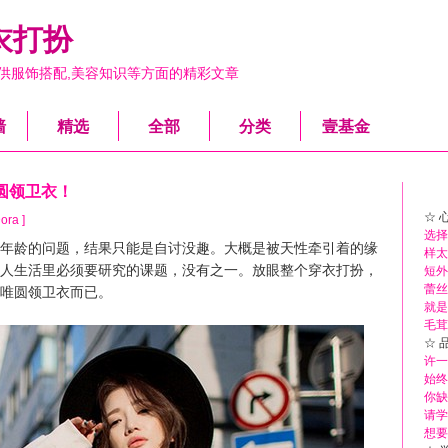
衣打扮
供服饰搭配,美容知识等方面的精彩文章
墙
精选
全部
分类
壹基金
圆领卫衣！
☆ 
ora ]
选择
龄的问题，结果只能是自讨没趣。大概是被天性牵引着的缘
样太
人生活里必须要研究的课题，没有之一。放眼整个穿衣打扮，
短外
蕾丝
唯圆领卫衣而已。
就是
毛茸
☆ 
许一
始终
你缺
请学
想要