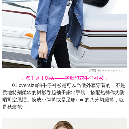
→ 点击这里购买——字母印花牛仔衬衫 ←
01 oversize的牛仔衬衫是可以当做外套穿着的，不是
质地特别柔软的衬衫卷起袖子露出手腕，搭配热裤作为防
晒司空见惯。换成小脚裤或是足够chic的八分阔腿裤，就
是秋装范~