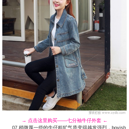
→ 点击这里购买——七分袖牛仔外套 ←
07 稍微厚一些的牛仔粗犷气质变得越发强烈，boyish