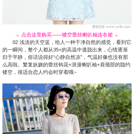
→ 点击这里购买——镂空蕾丝喇叭袖连衣裙 ←
02 浅淡的天空蓝，给人一种干净自然的感觉，看到它
的一瞬间，整个人都从35+的高温中逃脱出来，心情逐渐
归于平静，俗话说得好“心静自然凉”，气温好像也没有那
么高啦。繁复妖娆的蕾丝钩花+浪漫喇叭袖+肩颈部的隐约
镂空，很适合恋人约会时穿着哦~