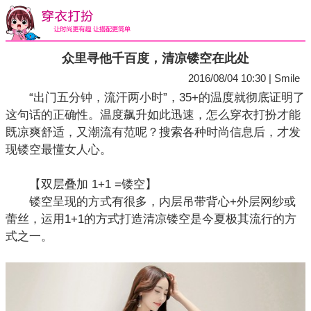
众里寻他千百度，清凉镂空在此处
2016/08/04 10:30 | Smile
“出门五分钟，流汗两小时”，35+的温度就彻底证明了
这句话的正确性。温度飙升如此迅速，怎么穿衣打扮才能
既凉爽舒适，又潮流有范呢？搜索各种时尚信息后，才发
现镂空最懂女人心。
【双层叠加 1+1 =镂空】
镂空呈现的方式有很多，内层吊带背心+外层网纱或
蕾丝，运用1+1的方式打造清凉镂空是今夏极其流行的方
式之一。