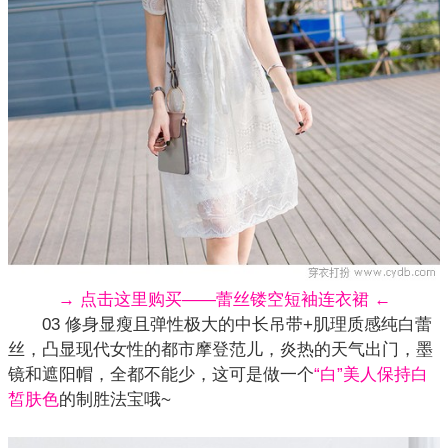
→ 点击这里购买——蕾丝镂空短袖连衣裙 ←
03 修身显瘦且弹性极大的中长吊带+肌理质感纯白蕾
丝，凸显现代女性的都市摩登范儿，炎热的天气出门，墨
镜和遮阳帽，全都不能少，这可是做一个
“白”美人保持白
皙肤色
的制胜法宝哦~