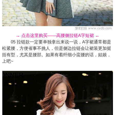
→ 点击这里购买——高腰侧拉链A字短裙 ←
05 拉链款一定要单独拿出来说一说，A字裙通常都是
松紧腰，方便省事不挑人，但是侧边拉链会让
裙装
更加挺
括有型，尤其是腰部。如果有着纤细小蛮腰的话，姑娘，
上吧~