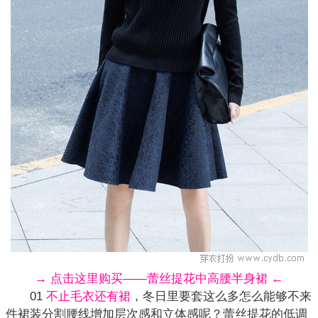
→ 点击这里购买——蕾丝提花中高腰半身裙 ←
01
不止毛衣还有裙
，冬日里要套这么多怎么能够不来
件裙装分割腰线增加层次感和立体感呢？蕾丝提花的低调