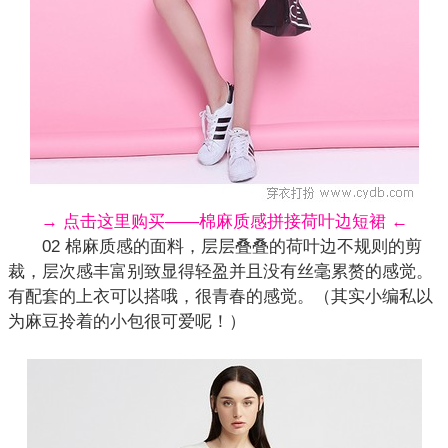
→ 点击这里购买——棉麻质感拼接荷叶边短裙 ←
02 棉麻质感的面料，层层叠叠的荷叶边不规则的剪
裁，层次感丰富别致显得轻盈并且没有丝毫累赘的感觉。
有配套的上衣可以搭哦，很青春的感觉。（其实小编私以
为麻豆拎着的小包很可爱呢！）