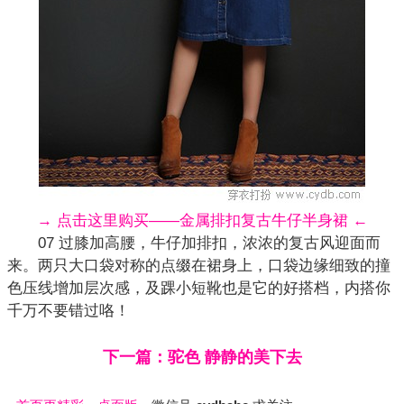
→ 点击这里购买——金属排扣复古牛仔半身裙 ←
07 过膝加高腰，牛仔加排扣，浓浓的复古风迎面而
来。两只大口袋对称的点缀在裙身上，口袋边缘细致的撞
色压线增加层次感，及踝小短靴也是它的好搭档，内搭你
千万不要错过咯！
下一篇：驼色 静静的美下去