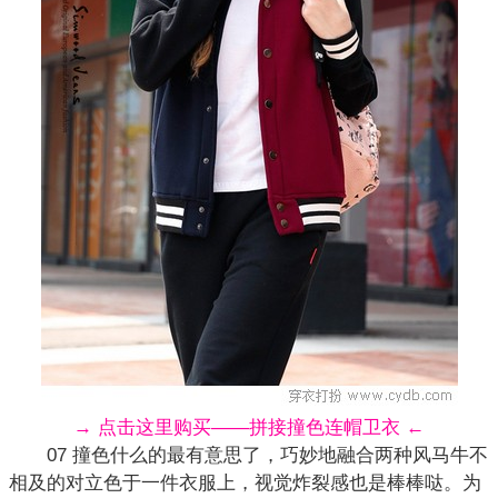
→ 点击这里购买——拼接撞色连帽卫衣 ←
07 撞色什么的最有意思了，巧妙地融合两种风马牛不
相及的对立色于一件衣服上，视觉炸裂感也是棒棒哒。为