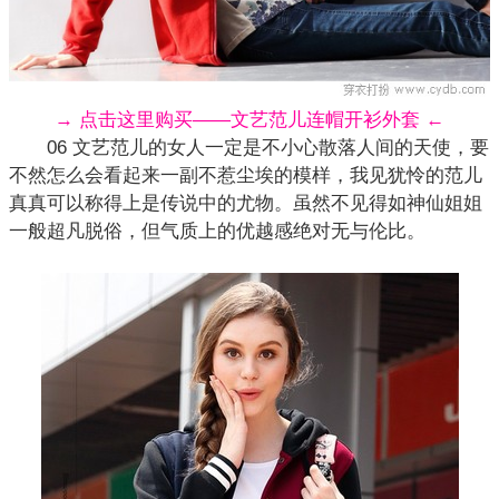
→ 点击这里购买——文艺范儿连帽开衫外套 ←
06 文艺范儿的女人一定是不小心散落人间的天使，要
不然怎么会看起来一副不惹尘埃的模样，我见犹怜的范儿
真真可以称得上是传说中的尤物。虽然不见得如神仙姐姐
一般超凡脱俗，但气质上的优越感绝对无与伦比。