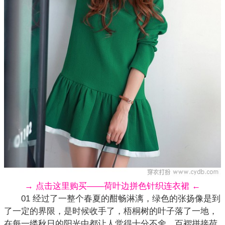
→ 点击这里购买——荷叶边拼色针织连衣裙 ←
01 经过了一整个春夏的酣畅淋漓，绿色的张扬像是到
了一定的界限，是时候收手了，梧桐树的叶子落了一地，
在每一缕秋日的阳光中都让人觉得十分不舍。百褶拼接荷