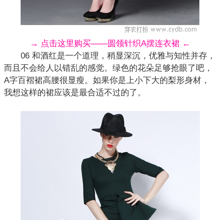
→ 点击这里购买——圆领针织A摆连衣裙 ←
06 和酒红是一个道理，稍显深沉，优雅与知性并存，
而且不会给人以错乱的感觉。绿色的花朵足够抢眼了吧，
A字百褶裙高腰很显瘦。如果你是上小下大的梨形身材，
我想这样的裙应该是最合适不过的了。