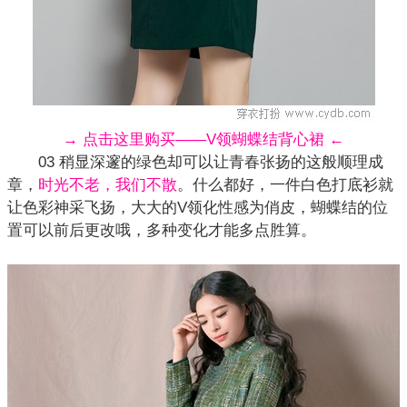
→ 点击这里购买——V领蝴蝶结背心裙 ←
03 稍显深邃的绿色却可以让青春张扬的这般顺理成
章，
时光不老，我们不散
。什么都好，一件白色打底衫就
让色彩神采飞扬，大大的V领化性感为俏皮，蝴蝶结的位
置可以前后更改哦，多种变化才能多点胜算。