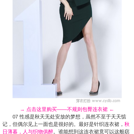
→ 点击这里购买——不规则包臀连衣裙 ←
07 性感是秋天无处安放的梦想，虽然不至于天天惦
记，但偶尔见上一面也是很好的。最好是针织连衣裙，
秋
日薄暮，人与织物俱醉
。谁能想到这连衣裙竟可以这般窈