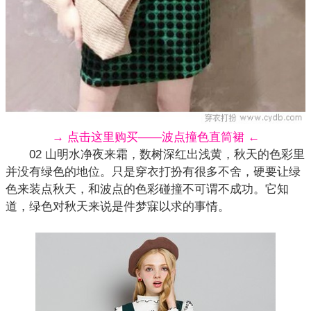
→ 点击这里购买——波点撞色直筒裙 ←
02 山明水净夜来霜，数树深红出浅黄，秋天的色彩里
并没有绿色的地位。只是穿衣打扮有很多不舍，硬要让绿
色来装点秋天，和波点的
色彩
碰撞不可谓不成功。它知
道，绿色对秋天来说是件梦寐以求的事情。