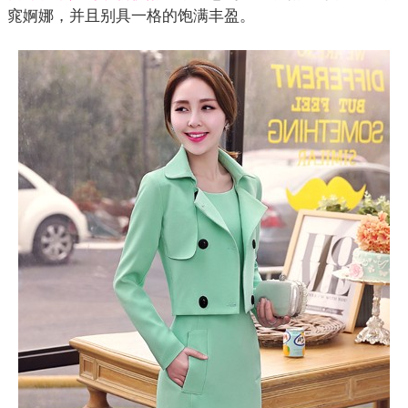
窕婀娜，并且别具一格的饱满丰盈。