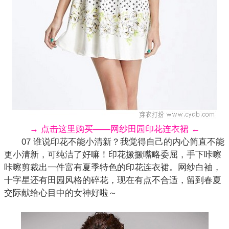
→ 点击这里购买——网纱田园印花连衣裙 ←
07 谁说印花不能小清新？我觉得自己的内心简直不能
更小清新，可纯洁了好嘛！印花撅撅嘴略委屈，手下咔嚓
咔嚓剪裁出一件富有夏季特色的印花
连衣裙
。网纱白袖，
十字星还有田园风格的碎花，现在有点不合适，留到春夏
交际献给心目中的女神好啦～