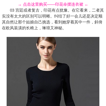
→ 点击这里购买——印花伞摆连衣裙 ←
03 宫廷或者复古，印花有点犹豫。在它看来，二者其
实没有太大的区别可以明晰。纠结了好一会儿还是决定顺
其自然让那个姑娘自己挑选，看到她穿着其中一件，斜倚
在欧风装潢的长椅上，琳琅又神秘。