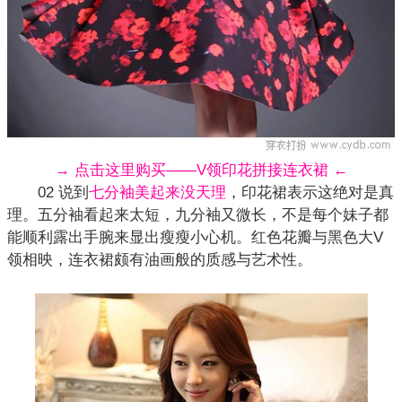
→ 点击这里购买——V领印花拼接连衣裙 ←
02 说到
七分袖美起来没天理
，印花裙表示这绝对是真
理。五分袖看起来太短，九分袖又微长，不是每个妹子都
能顺利露出手腕来显出瘦瘦小心机。红色花瓣与黑色大V
领相映，连衣裙颇有油画般的质感与艺术性。