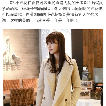
07 小碎花在春夏时装里简直是无冕的王者啊！碎花衬
衫萌萌哒，碎花长裙萌萌哒，冬天来啦，萌萌哒的
碎花
也
可以保暖哒！白蓝相间的小碎花简直是清新宜人的代名
词，这样的美丽，当然享受一年是一年啊！