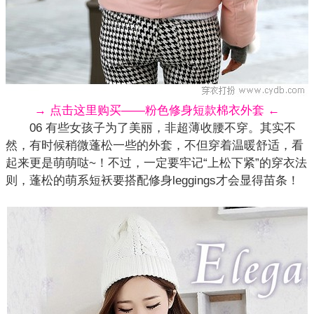
→ 点击这里购买——粉色修身短款棉衣外套 ←
06 有些女孩子为了美丽，非超薄收腰不穿。其实不
然，有时候稍微蓬松一些的外套，不但穿着温暖舒适，看
起来更是萌萌哒~！不过，一定要牢记“上松下紧”的穿衣法
则，蓬松的萌系短袄要
搭配
修身leggings才会显得苗条！