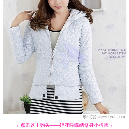
→ 点击这里购买——碎花蝴蝶结修身小棉袄 ←