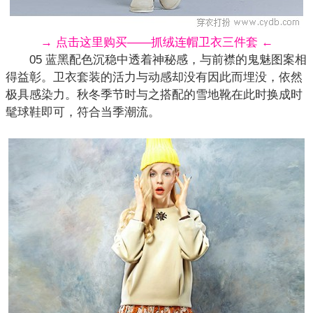
→ 点击这里购买——抓绒连帽卫衣三件套 ←
05 蓝黑配色沉稳中透着神秘感，与前襟的鬼魅图案相
得益彰。卫衣套装的活力与动感却没有因此而埋没，依然
极具感染力。秋冬季节时与之
搭配
的雪地靴在此时换成时
髦球鞋即可，符合当季潮流。