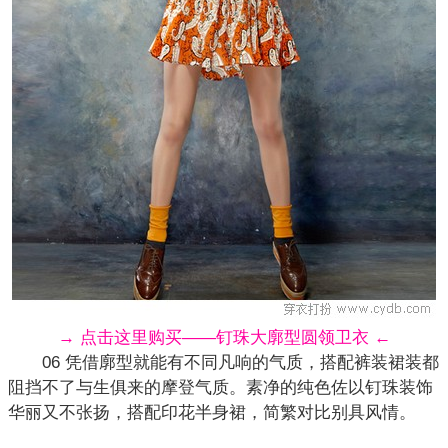
→ 点击这里购买——钉珠大廓型圆领卫衣 ←
06 凭借廓型就能有不同凡响的气质，搭配裤装裙装都
阻挡不了与生俱来的摩登气质。素净的纯色佐以钉珠装饰
华丽又不张扬，搭配印花
半身裙
，简繁对比别具风情。