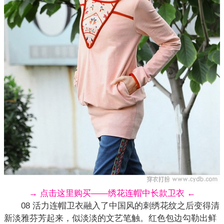
→ 点击这里购买——绣花连帽中长款卫衣 ←
08 活力连帽卫衣融入了中国风的刺绣花纹之后变得清
新淡雅芬芳起来，似淡淡的文艺笔触。红色包边勾勒出鲜