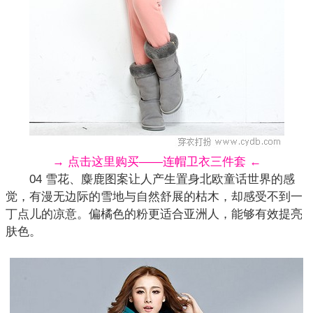
→ 点击这里购买——连帽卫衣三件套 ←
04 雪花、麋鹿图案让人产生置身北欧童话世界的感
觉，有漫无边际的雪地与自然舒展的枯木，却感受不到一
丁点儿的凉意。偏橘色的粉更适合亚洲人，能够有效提亮
肤色。