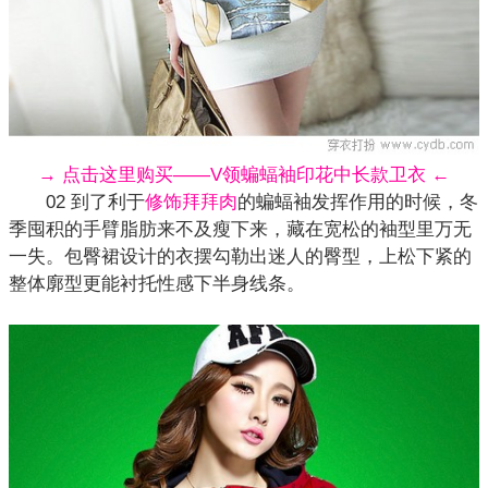
→ 点击这里购买——V领蝙蝠袖印花中长款卫衣 ←
02 到了利于
修饰拜拜肉
的蝙蝠袖发挥作用的时候，冬
季囤积的手臂脂肪来不及瘦下来，藏在宽松的袖型里万无
一失。包臀裙设计的衣摆勾勒出迷人的臀型，上松下紧的
整体廓型更能衬托性感下半身线条。