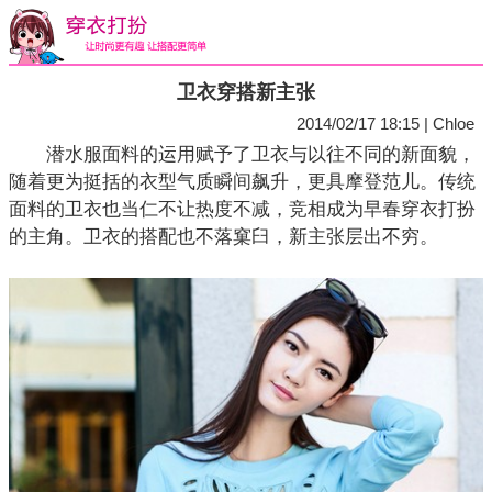
卫衣穿搭新主张
2014/02/17 18:15 | Chloe
潜水服面料的运用赋予了卫衣与以往不同的新面貌，
随着更为挺括的衣型气质瞬间飙升，更具摩登范儿。传统
面料的卫衣也当仁不让热度不减，竞相成为早春穿衣打扮
的主角。卫衣的搭配也不落窠臼，新主张层出不穷。