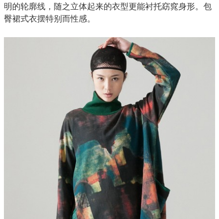
明的轮廓线，随之立体起来的衣型更能衬托窈窕身形。包
臀裙式衣摆特别而性感。